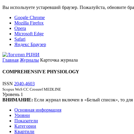
Вы используете устаревший браузер. Пожалуйста, обновите бра
Google Chrome
Mozilla Firefox
Opera
Microsoft Edge
Safari
Яндекс Браузер
Главная
Журналы
Карточка журнала
COMPREHENSIVE PHYSIOLOGY
ISSN
2040-4603
Scopus
WoS CC
Crossref
MEDLINE
Уровень
1
ВНИМАНИЕ:
Если журнал включен в «Белый список», то для
Основная информация
Уровни
Показатели
Категории
Квартили