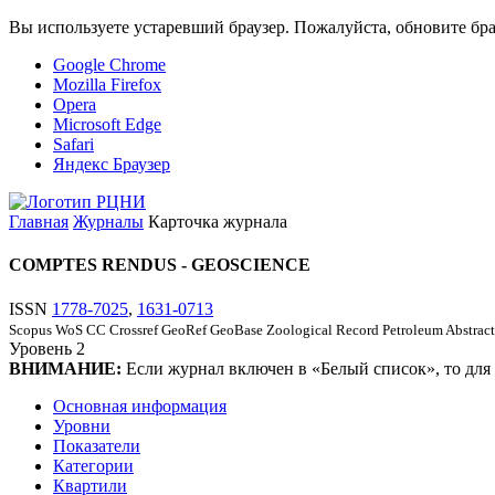
Вы используете устаревший браузер. Пожалуйста, обновите бра
Google Chrome
Mozilla Firefox
Opera
Microsoft Edge
Safari
Яндекс Браузер
Главная
Журналы
Карточка журнала
COMPTES RENDUS - GEOSCIENCE
ISSN
1778-7025
,
1631-0713
Scopus
WoS CC
Crossref
GeoRef
GeoBase
Zoological Record
Petroleum Abstract
Уровень
2
ВНИМАНИЕ:
Если журнал включен в «Белый список», то для
Основная информация
Уровни
Показатели
Категории
Квартили