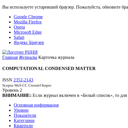
Вы используете устаревший браузер. Пожалуйста, обновите бра
Google Chrome
Mozilla Firefox
Opera
Microsoft Edge
Safari
Яндекс Браузер
Главная
Журналы
Карточка журнала
COMPUTATIONAL CONDENSED MATTER
ISSN
2352-2143
Scopus
WoS CC
Crossref
Inspec
Уровень
2
ВНИМАНИЕ:
Если журнал включен в «Белый список», то для
Основная информация
Уровни
Показатели
Категории
Квартили