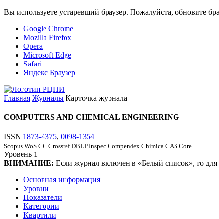
Вы используете устаревший браузер. Пожалуйста, обновите бра
Google Chrome
Mozilla Firefox
Opera
Microsoft Edge
Safari
Яндекс Браузер
Главная
Журналы
Карточка журнала
COMPUTERS AND CHEMICAL ENGINEERING
ISSN
1873-4375
,
0098-1354
Scopus
WoS CC
Crossref
DBLP
Inspec
Compendex
Chimica
CAS Core
Уровень
1
ВНИМАНИЕ:
Если журнал включен в «Белый список», то для
Основная информация
Уровни
Показатели
Категории
Квартили