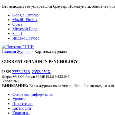
Вы используете устаревший браузер. Пожалуйста, обновите бра
Google Chrome
Mozilla Firefox
Opera
Microsoft Edge
Safari
Яндекс Браузер
Главная
Журналы
Карточка журнала
CURRENT OPINION IN PSYCHOLOGY
ISSN
2352-2518
,
2352-250X
Scopus
WoS CC
Crossref
ERIH PLUS
MEDLINE
Уровень
1
ВНИМАНИЕ:
Если журнал включен в «Белый список», то для
Основная информация
Уровни
Показатели
Категории
Квартили