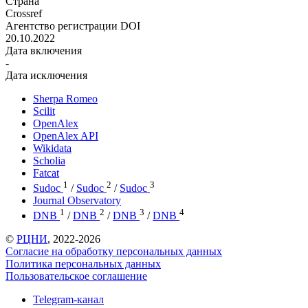
Страна
Crossref
Агентство регистрации DOI
20.10.2022
Дата включения
-
Дата исключения
Sherpa Romeo
Scilit
OpenAlex
OpenAlex API
Wikidata
Scholia
Fatcat
1
2
3
Sudoc
/
Sudoc
/
Sudoc
Journal Observatory
1
2
3
4
DNB
/
DNB
/
DNB
/
DNB
©
РЦНИ
, 2022-2026
Согласие на обработку персональных данных
Политика персональных данных
Пользовательское соглашение
Telegram-канал