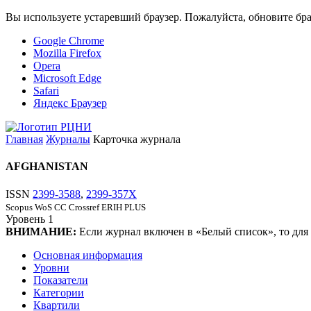
Вы используете устаревший браузер. Пожалуйста, обновите бра
Google Chrome
Mozilla Firefox
Opera
Microsoft Edge
Safari
Яндекс Браузер
Главная
Журналы
Карточка журнала
AFGHANISTAN
ISSN
2399-3588
,
2399-357X
Scopus
WoS CC
Crossref
ERIH PLUS
Уровень
1
ВНИМАНИЕ:
Если журнал включен в «Белый список», то для
Основная информация
Уровни
Показатели
Категории
Квартили