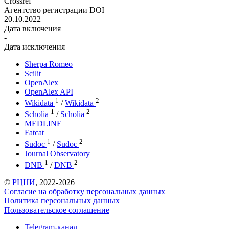
Crossref
Агентство регистрации DOI
20.10.2022
Дата включения
-
Дата исключения
Sherpa Romeo
Scilit
OpenAlex
OpenAlex API
1
2
Wikidata
/
Wikidata
1
2
Scholia
/
Scholia
MEDLINE
Fatcat
1
2
Sudoc
/
Sudoc
Journal Observatory
1
2
DNB
/
DNB
©
РЦНИ
, 2022-2026
Согласие на обработку персональных данных
Политика персональных данных
Пользовательское соглашение
Telegram-канал