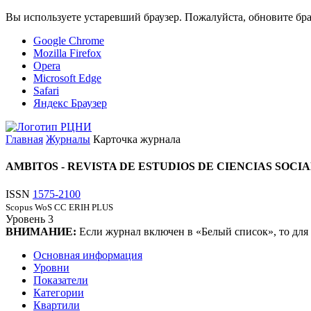
Вы используете устаревший браузер. Пожалуйста, обновите бра
Google Chrome
Mozilla Firefox
Opera
Microsoft Edge
Safari
Яндекс Браузер
Главная
Журналы
Карточка журнала
AMBITOS - REVISTA DE ESTUDIOS DE CIENCIAS SOC
ISSN
1575-2100
Scopus
WoS CC
ERIH PLUS
Уровень
3
ВНИМАНИЕ:
Если журнал включен в «Белый список», то для
Основная информация
Уровни
Показатели
Категории
Квартили