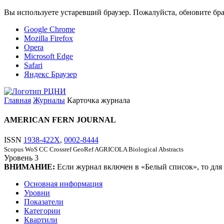
Вы используете устаревший браузер. Пожалуйста, обновите бра
Google Chrome
Mozilla Firefox
Opera
Microsoft Edge
Safari
Яндекс Браузер
Главная
Журналы
Карточка журнала
AMERICAN FERN JOURNAL
ISSN
1938-422X
,
0002-8444
Scopus
WoS CC
Crossref
GeoRef
AGRICOLA
Biological Abstracts
Уровень
3
ВНИМАНИЕ:
Если журнал включен в «Белый список», то для
Основная информация
Уровни
Показатели
Категории
Квартили