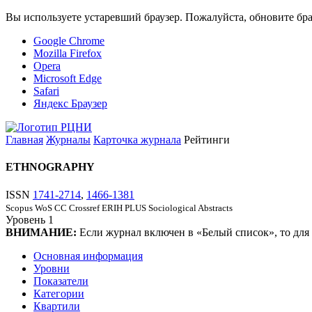
Вы используете устаревший браузер. Пожалуйста, обновите бра
Google Chrome
Mozilla Firefox
Opera
Microsoft Edge
Safari
Яндекс Браузер
Главная
Журналы
Карточка журнала
Рейтинги
ETHNOGRAPHY
ISSN
1741-2714
,
1466-1381
Scopus
WoS CC
Crossref
ERIH PLUS
Sociological Abstracts
Уровень
1
ВНИМАНИЕ:
Если журнал включен в «Белый список», то для
Основная информация
Уровни
Показатели
Категории
Квартили