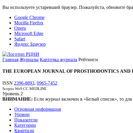
Вы используете устаревший браузер. Пожалуйста, обновите бра
Google Chrome
Mozilla Firefox
Opera
Microsoft Edge
Safari
Яндекс Браузер
Главная
Журналы
Карточка журнала
Рейтинги
THE EUROPEAN JOURNAL OF PROSTHODONTICS AND 
ISSN
2396-8893
,
0965-7452
Scopus
WoS CC
MEDLINE
Уровень
2
ВНИМАНИЕ:
Если журнал включен в «Белый список», то для
Основная информация
Уровни
Показатели
Категории
Квартили