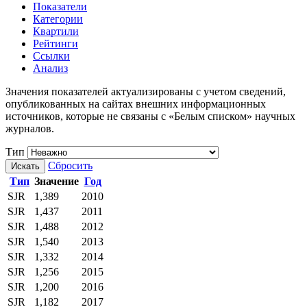
Показатели
Категории
Квартили
Рейтинги
Ссылки
Анализ
Значения показателей актуализированы с учетом сведений,
опубликованных на сайтах внешних информационных
источников, которые не связаны с «Белым списком» научных
журналов.
Тип
Сбросить
Искать
Тип
Значение
Год
SJR
1,389
2010
SJR
1,437
2011
SJR
1,488
2012
SJR
1,540
2013
SJR
1,332
2014
SJR
1,256
2015
SJR
1,200
2016
SJR
1,182
2017