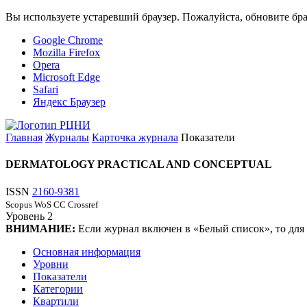
Вы используете устаревший браузер. Пожалуйста, обновите бра
Google Chrome
Mozilla Firefox
Opera
Microsoft Edge
Safari
Яндекс Браузер
Главная
Журналы
Карточка журнала
Показатели
DERMATOLOGY PRACTICAL AND CONCEPTUAL
ISSN
2160-9381
Scopus
WoS CC
Crossref
Уровень
2
ВНИМАНИЕ:
Если журнал включен в «Белый список», то для
Основная информация
Уровни
Показатели
Категории
Квартили