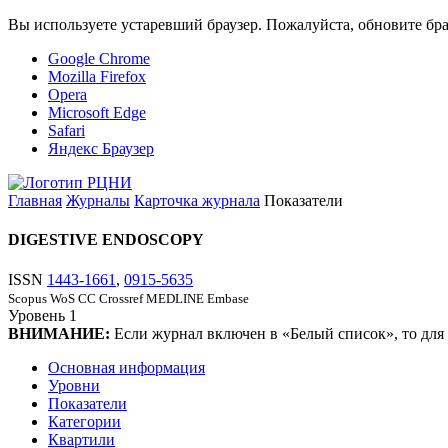
Вы используете устаревший браузер. Пожалуйста, обновите бра
Google Chrome
Mozilla Firefox
Opera
Microsoft Edge
Safari
Яндекс Браузер
Главная
Журналы
Карточка журнала
Показатели
DIGESTIVE ENDOSCOPY
ISSN
1443-1661
,
0915-5635
Scopus
WoS CC
Crossref
MEDLINE
Embase
Уровень
1
ВНИМАНИЕ:
Если журнал включен в «Белый список», то для
Основная информация
Уровни
Показатели
Категории
Квартили