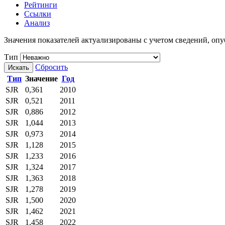
Рейтинги
Ссылки
Анализ
Значения показателей актуализированы с учетом сведений, о
Тип
Сбросить
Искать
Тип
Значение
Год
SJR
0,361
2010
SJR
0,521
2011
SJR
0,886
2012
SJR
1,044
2013
SJR
0,973
2014
SJR
1,128
2015
SJR
1,233
2016
SJR
1,324
2017
SJR
1,363
2018
SJR
1,278
2019
SJR
1,500
2020
SJR
1,462
2021
SJR
1,458
2022