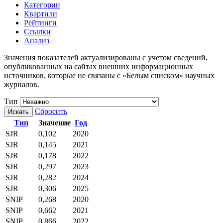
Категории
Квартили
Рейтинги
Ссылки
Анализ
Значения показателей актуализированы с учетом сведений,
опубликованных на сайтах внешних информационных
источников, которые не связаны с «Белым списком» научных
журналов.
Тип
Сбросить
Искать
Тип
Значение
Год
SJR
0,102
2020
SJR
0,145
2021
SJR
0,178
2022
SJR
0,297
2023
SJR
0,282
2024
SJR
0,306
2025
SNIP
0,268
2020
SNIP
0,662
2021
SNIP
0,866
2022