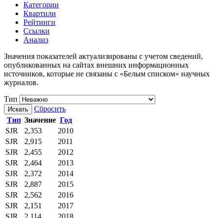
Категории
Квартили
Рейтинги
Ссылки
Анализ
Значения показателей актуализированы с учетом сведений,
опубликованных на сайтах внешних информационных
источников, которые не связаны с «Белым списком» научных
журналов.
Тип
Сбросить
Искать
Тип
Значение
Год
SJR
2,353
2010
SJR
2,915
2011
SJR
2,455
2012
SJR
2,464
2013
SJR
2,372
2014
SJR
2,887
2015
SJR
2,562
2016
SJR
2,151
2017
SJR
2,114
2018