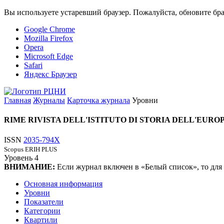
Вы используете устаревший браузер. Пожалуйста, обновите бра
Google Chrome
Mozilla Firefox
Opera
Microsoft Edge
Safari
Яндекс Браузер
Главная
Журналы
Карточка журнала
Уровни
RIME RIVISTA DELL'ISTITUTO DI STORIA DELL'EUR
ISSN
2035-794X
Scopus
ERIH PLUS
Уровень
4
ВНИМАНИЕ:
Если журнал включен в «Белый список», то для
Основная информация
Уровни
Показатели
Категории
Квартили