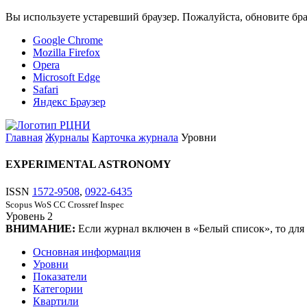
Вы используете устаревший браузер. Пожалуйста, обновите бра
Google Chrome
Mozilla Firefox
Opera
Microsoft Edge
Safari
Яндекс Браузер
Главная
Журналы
Карточка журнала
Уровни
EXPERIMENTAL ASTRONOMY
ISSN
1572-9508
,
0922-6435
Scopus
WoS CC
Crossref
Inspec
Уровень
2
ВНИМАНИЕ:
Если журнал включен в «Белый список», то для
Основная информация
Уровни
Показатели
Категории
Квартили