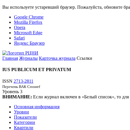
Вы используете устаревший браузер. Пожалуйста, обновите бра
Google Chrome
Mozilla Firefox
Opera
Microsoft Edge
Safari
Яндекс Браузер
Главная
Журналы
Карточка журнала
Ссылки
IUS PUBLICUM ET PRIVATUM
ISSN
2713-2811
Перечень ВАК
Crossref
Уровень
3
ВНИМАНИЕ:
Если журнал включен в «Белый список», то для
Основная информация
Уровни
Показатели
Категории
Квартили