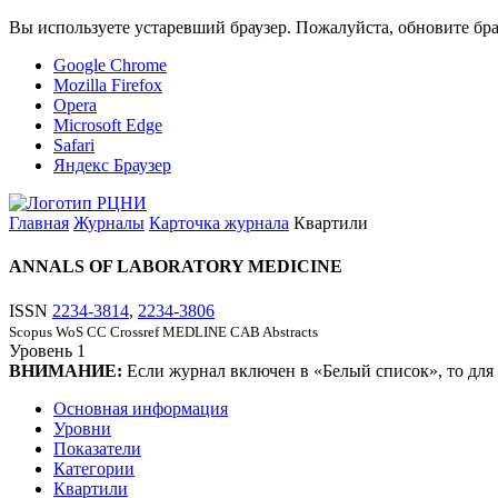
Вы используете устаревший браузер. Пожалуйста, обновите бра
Google Chrome
Mozilla Firefox
Opera
Microsoft Edge
Safari
Яндекс Браузер
Главная
Журналы
Карточка журнала
Квартили
ANNALS OF LABORATORY MEDICINE
ISSN
2234-3814
,
2234-3806
Scopus
WoS CC
Crossref
MEDLINE
CAB Abstracts
Уровень
1
ВНИМАНИЕ:
Если журнал включен в «Белый список», то для
Основная информация
Уровни
Показатели
Категории
Квартили