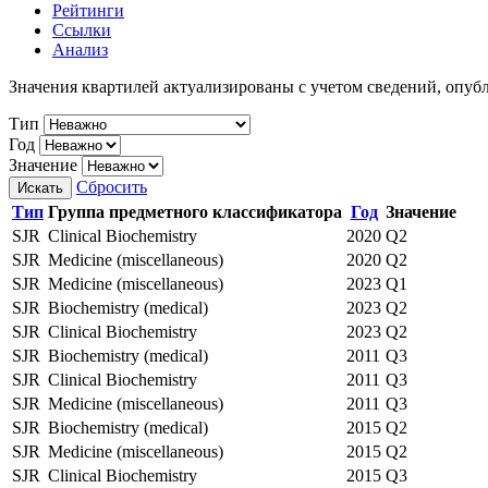
Рейтинги
Ссылки
Анализ
Значения квартилей актуализированы с учетом сведений, опу
Тип
Год
Значение
Сбросить
Искать
Тип
Группа предметного классификатора
Год
Значение
SJR
Clinical Biochemistry
2020
Q2
SJR
Medicine (miscellaneous)
2020
Q2
SJR
Medicine (miscellaneous)
2023
Q1
SJR
Biochemistry (medical)
2023
Q2
SJR
Clinical Biochemistry
2023
Q2
SJR
Biochemistry (medical)
2011
Q3
SJR
Clinical Biochemistry
2011
Q3
SJR
Medicine (miscellaneous)
2011
Q3
SJR
Biochemistry (medical)
2015
Q2
SJR
Medicine (miscellaneous)
2015
Q2
SJR
Clinical Biochemistry
2015
Q3