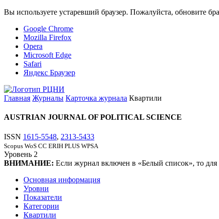
Вы используете устаревший браузер. Пожалуйста, обновите бра
Google Chrome
Mozilla Firefox
Opera
Microsoft Edge
Safari
Яндекс Браузер
Главная
Журналы
Карточка журнала
Квартили
AUSTRIAN JOURNAL OF POLITICAL SCIENCE
ISSN
1615-5548
,
2313-5433
Scopus
WoS CC
ERIH PLUS
WPSA
Уровень
2
ВНИМАНИЕ:
Если журнал включен в «Белый список», то для
Основная информация
Уровни
Показатели
Категории
Квартили