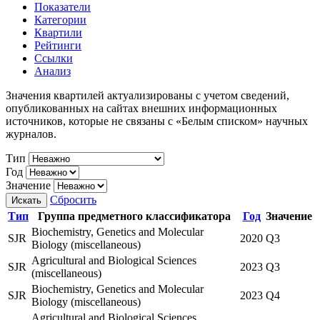
Показатели
Категории
Квартили
Рейтинги
Ссылки
Анализ
Значения квартилей актуализированы с учетом сведений,
опубликованных на сайтах внешних информационных
источников, которые не связаны с «Белым списком» научных
журналов.
Тип
Год
Значение
Сбросить
Искать
Тип
Группа предметного классификатора
Год
Значение
Biochemistry, Genetics and Molecular
SJR
2020
Q3
Biology (miscellaneous)
Agricultural and Biological Sciences
SJR
2023
Q3
(miscellaneous)
Biochemistry, Genetics and Molecular
SJR
2023
Q4
Biology (miscellaneous)
Agricultural and Biological Sciences