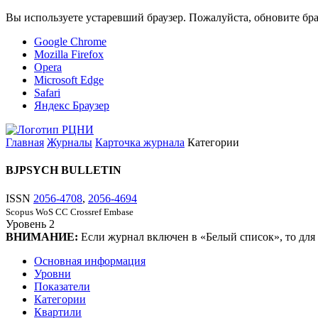
Вы используете устаревший браузер. Пожалуйста, обновите бра
Google Chrome
Mozilla Firefox
Opera
Microsoft Edge
Safari
Яндекс Браузер
Главная
Журналы
Карточка журнала
Категории
BJPSYCH BULLETIN
ISSN
2056-4708
,
2056-4694
Scopus
WoS CC
Crossref
Embase
Уровень
2
ВНИМАНИЕ:
Если журнал включен в «Белый список», то для
Основная информация
Уровни
Показатели
Категории
Квартили