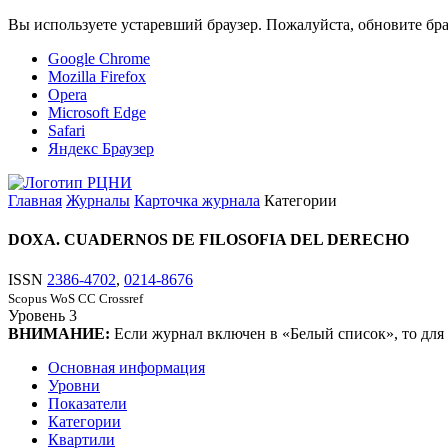
Вы используете устаревший браузер. Пожалуйста, обновите бра
Google Chrome
Mozilla Firefox
Opera
Microsoft Edge
Safari
Яндекс Браузер
Главная
Журналы
Карточка журнала
Категории
DOXA. CUADERNOS DE FILOSOFIA DEL DERECHO
ISSN
2386-4702
,
0214-8676
Scopus
WoS CC
Crossref
Уровень
3
ВНИМАНИЕ:
Если журнал включен в «Белый список», то для
Основная информация
Уровни
Показатели
Категории
Квартили