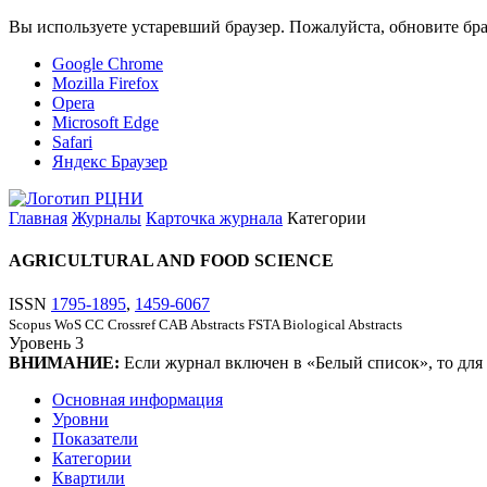
Вы используете устаревший браузер. Пожалуйста, обновите бра
Google Chrome
Mozilla Firefox
Opera
Microsoft Edge
Safari
Яндекс Браузер
Главная
Журналы
Карточка журнала
Категории
AGRICULTURAL AND FOOD SCIENCE
ISSN
1795-1895
,
1459-6067
Scopus
WoS CC
Crossref
CAB Abstracts
FSTA
Biological Abstracts
Уровень
3
ВНИМАНИЕ:
Если журнал включен в «Белый список», то для
Основная информация
Уровни
Показатели
Категории
Квартили