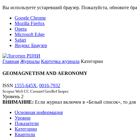
Вы используете устаревший браузер. Пожалуйста, обновите бра
Google Chrome
Mozilla Firefox
Opera
Microsoft Edge
Safari
Яндекс Браузер
Главная
Журналы
Карточка журнала
Категории
GEOMAGNETISM AND AERONOMY
ISSN
1555-645X
,
0016-7932
Scopus
WoS CC
Crossref
GeoRef
Inspec
Уровень
2
ВНИМАНИЕ:
Если журнал включен в «Белый список», то для
Основная информация
Уровни
Показатели
Категории
Квартили