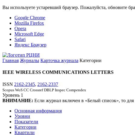
Вы используете устаревший браузер. Пожалуйста, обновите бра
Google Chrome
Mozilla Firefox
Opera
Microsoft Edge
Safari
Яндекс Браузер
Главная
Журналы
Карточка журнала
Категории
IEEE WIRELESS COMMUNICATIONS LETTERS
ISSN
2162-2345
,
2162-2337
Scopus
WoS CC
Crossref
DBLP
Inspec
Compendex
Уровень
1
ВНИМАНИЕ:
Если журнал включен в «Белый список», то для
Основная информация
Уровни
Показатели
Категории
Квартили